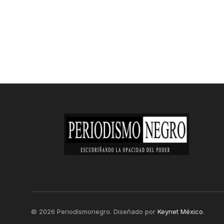
© 2026 Periodismonegro. Diseñado por
Keynet México
.