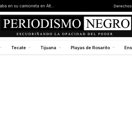
Derechos
Hombre es asesinado a balazos mientras circulaba en su camioneta en Altiplano
Tecate
Tijuana
Playas de Rosarito
En