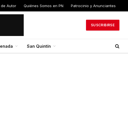
 de Autor
Quiénes Somos en PN
Patrocinio y Anunciantes
SUSCRIBIRSE
senada
San Quintín