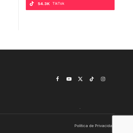
54.3K
TikTok
Facebook
YouTube
X
TikTok
Instagram
(Twitter)
Política de Privacidad