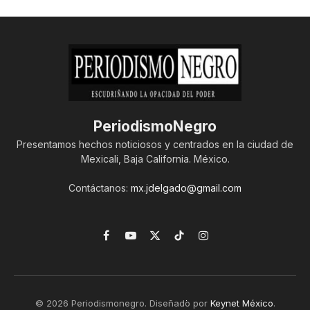
PeriodismoNegro
Presentamos hechos noticiosos y centrados en la ciudad de
Mexicali, Baja California. México.
Contáctanos:
mx.jdelgado@gmail.com
Facebook
YouTube
X
TikTok
Instagram
(Twitter)
© 2026 Periodismonegro. Diseñado por
Keynet México
.