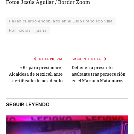
Fotos Jesús Aguilar / Border Zoom
Hallan cuerpo encobijado en el Ejido Francisco Villa
Homicidios Tijuana
NOTA PREVIA
SIGUIENTE NOTA
«Es para presionar»:
Detienen a presunto
Alcaldesa de Mexicali ante
asaltante tras persecución
certificado de no adeudo
en el Mariano Matamoros
SEGUIR LEYENDO