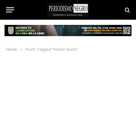
Home
»
Posts Tagged "Héctor Ibarra"