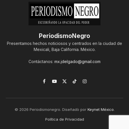
PeriodismoNegro
Presentamos hechos noticiosos y centrados en la ciudad de
Mexicali, Baja California. México.
Contáctanos:
mx.jdelgado@gmail.com
Facebook
YouTube
X
TikTok
Instagram
(Twitter)
© 2026 Periodismonegro. Diseñado por
Keynet México
.
Política de Privacidad