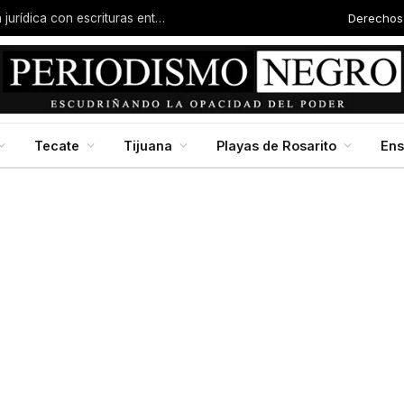
Derechos
Familias de la colonia Progreso reciben certeza jurídica con escrituras entregadas por Dip. Molina
Tecate
Tijuana
Playas de Rosarito
En