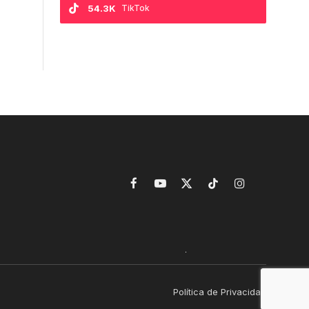
54.3K
TikTok
Facebook
YouTube
X
TikTok
Instagram
(Twitter)
Política de Privacidad