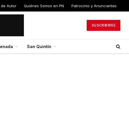
 de Autor
Quiénes Somos en PN
Patrocinio y Anunciantes
SUSCRIBIRSE
senada
San Quintín