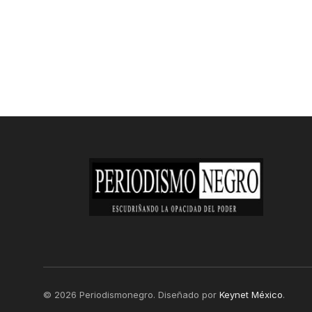
© 2026 Periodismonegro. Diseñado por
Keynet México
.