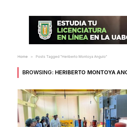
Home
»
Posts Tagged "Heriberto Montoya Angulo"
BROWSING:
HERIBERTO MONTOYA AN