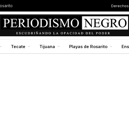
Derechos
Autor
Baja California en jornada nacional de reforestación, impulsada por la presidenta Claudia Scheinbaum
Tecate
Tijuana
Playas de Rosarito
En