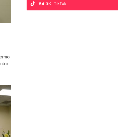
54.3K
TikTok
lermo
entre