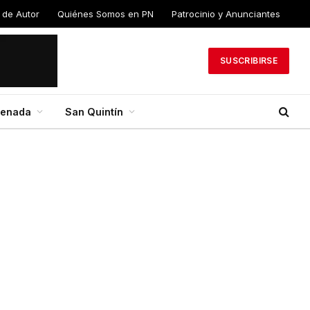
 de
Quiénes Somos en
Patrocinio y
PN
Anunciantes
SUSCRIBIRSE
senada
San Quintín