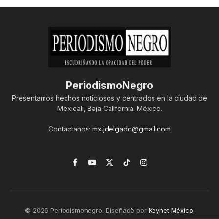
PeriodismoNegro
Presentamos hechos noticiosos y centrados en la ciudad de
Mexicali, Baja California. México.
Contáctanos:
mx.jdelgado@gmail.com
Facebook
YouTube
X
TikTok
Instagram
(Twitter)
© 2026 Periodismonegro. Diseñado por
Keynet México
.