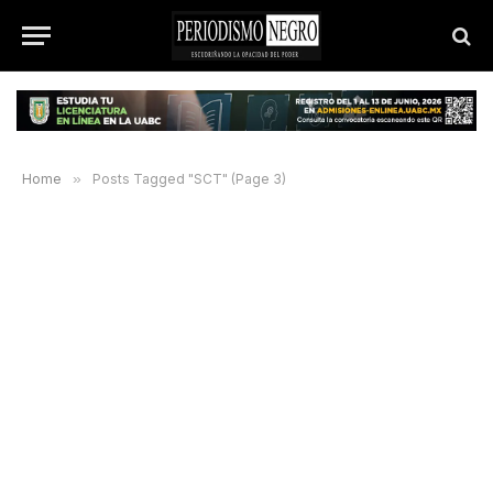
Home
»
Posts Tagged "SCT" (Page 3)