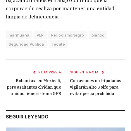
bajacalifornianos el trabajo continuo que la
corporación realiza por mantener una entidad
limpia de delincuencia.
marihuana
PEP
PeriodismoNegro
plantío
Seguridad Pública
Tecate
NOTA PREVIA
SIGUIENTE NOTA
Roban taxi en Mexicali,
Con aviones no tripulados
pero asaltantes olvidan que
vigilarán Alto Golfo para
unidad tiene sistema GPS
evitar pesca prohibida
SEGUIR LEYENDO