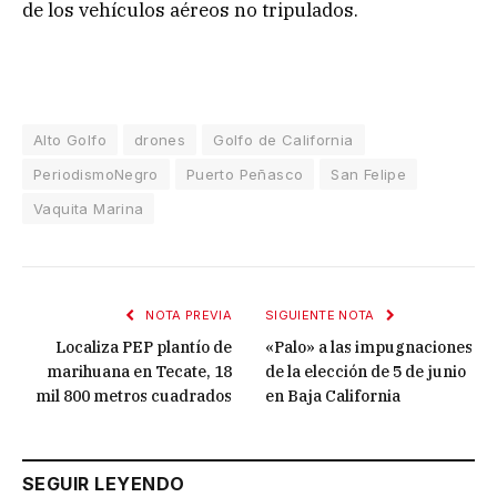
de los vehículos aéreos no tripulados.
Alto Golfo
drones
Golfo de California
PeriodismoNegro
Puerto Peñasco
San Felipe
Vaquita Marina
NOTA PREVIA
SIGUIENTE NOTA
Localiza PEP plantío de
«Palo» a las impugnaciones
marihuana en Tecate, 18
de la elección de 5 de junio
mil 800 metros cuadrados
en Baja California
SEGUIR LEYENDO