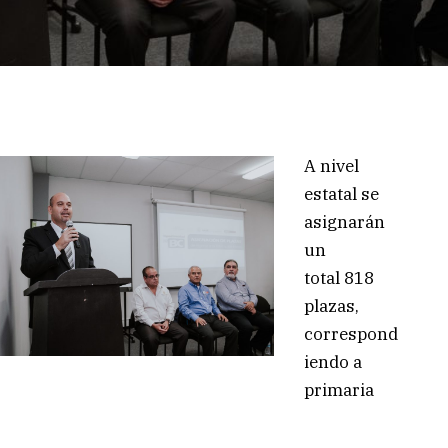
A nivel
estatal se
asignarán
un
total 818
plazas,
correspond
iendo a
primaria