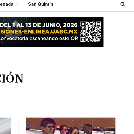
senada
San Quintín
CIÓN