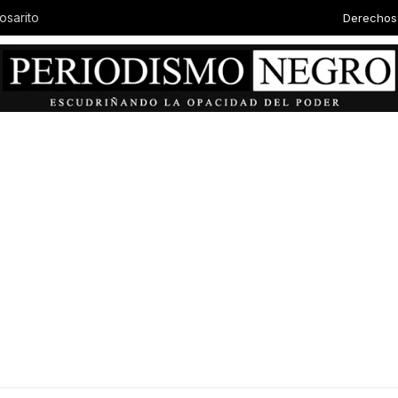
Derechos
osarito