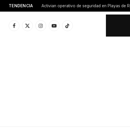
TENDENCIA
Activian operativo de seguridad en Playas de R
Facebook
X
Instagram
YouTube
TikTok
(Twitter)