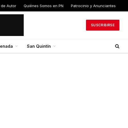
 de Autor
Quiénes Somos en PN
Patrocinio y Anunciantes
SUSCRIBIRSE
senada
San Quintín