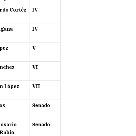
rdo Cortéz
IV
agaña
IV
pez
V
ánchez
VI
n López
VII
os
Senado
Rosario
Senado
 Rubio