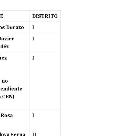
E
DISTRITO
os Durazo
I
Javier
I
ldéz
ñez
I
 no
pendiente
n CEN)
 Rosa
I
doya Serna
II