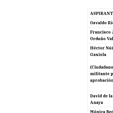
ASPIRANT
Osvaldo Rí
Francisco 
Orduño Va
Héctor Nú
Gaxiola
(Ciudadano
militante 
aprobació
David de la
Anaya
Mónica Be