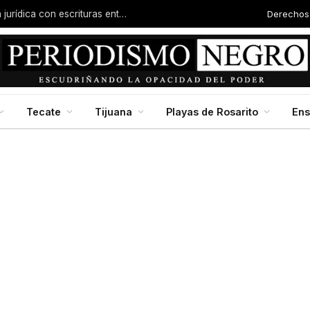
Derechos
Familias de la colonia Progreso reciben certeza jurídica con escrituras entregadas por Dip. Molina
Tecate
Tijuana
Playas de Rosarito
En