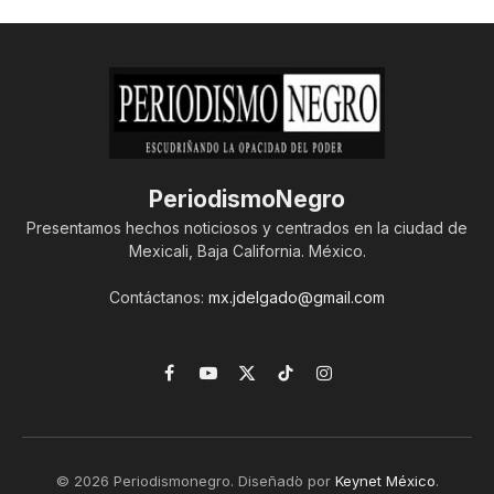
PeriodismoNegro
Presentamos hechos noticiosos y centrados en la ciudad de
Mexicali, Baja California. México.
Contáctanos:
mx.jdelgado@gmail.com
Facebook
YouTube
X
TikTok
Instagram
(Twitter)
© 2026 Periodismonegro. Diseñado por
Keynet México
.