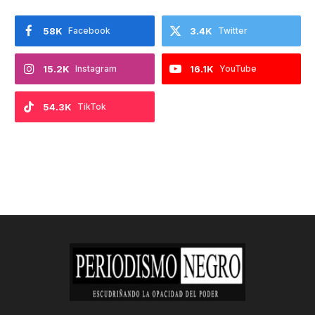
58K
Facebook
3.4K
Twitter
15.2K
Instagram
16.1K
YouTube
54.3K
TikTok