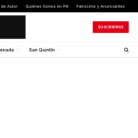
 de Autor
Quiénes Somos en PN
Patrocinio y Anunciantes
SUSCRIBIRSE
senada
San Quintín