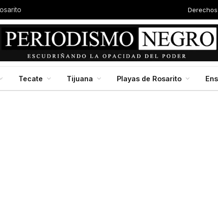
Derechos
osarito
Tecate
Tijuana
Playas de Rosarito
En