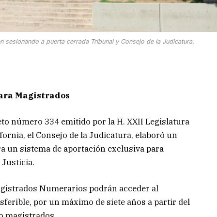
en sesionando a puerta cerrada Tribunal y Consejo de la Judicatura.
para Magistrados
o número 334 emitido por la H. XXII Legislatura
fornia, el Consejo de la Judicatura, elaboró un
ra un sistema de aportación exclusiva para
Justicia.
agistrados Numerarios podrán acceder al
sferible, por un máximo de siete años a partir del
o magistrados.