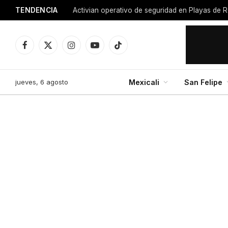
TENDENCIA
Activian operativo de seguridad en Playas de R
Facebook
X
Instagram
YouTube
TikTok
(Twitter)
jueves, 6 agosto
Mexicali
San Felipe