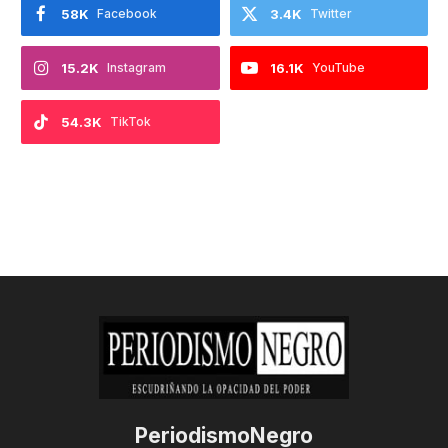
58K
Facebook
3.4K
Twitter
15.2K
Instagram
16.1K
YouTube
54.3K
TikTok
PeriodismoNegro