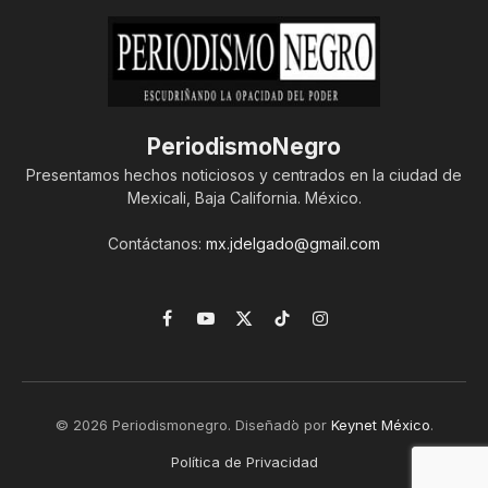
PeriodismoNegro
Presentamos hechos noticiosos y centrados en la ciudad de
Mexicali, Baja California. México.
Contáctanos:
mx.jdelgado@gmail.com
Facebook
YouTube
X
TikTok
Instagram
(Twitter)
© 2026 Periodismonegro. Diseñado por
Keynet México
.
Política de Privacidad