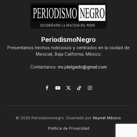
PeriodismoNegro
Presentamos hechos noticiosos y centrados en la ciudad de
Mexicali, Baja California. México.
Contáctanos:
mx.jdelgado@gmail.com
Facebook
YouTube
X
TikTok
Instagram
(Twitter)
© 2026 Periodismonegro. Diseñado por
Keynet México
.
Política de Privacidad