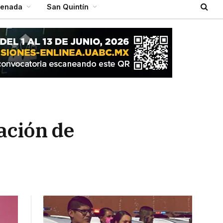
senada
San Quintín
tación de