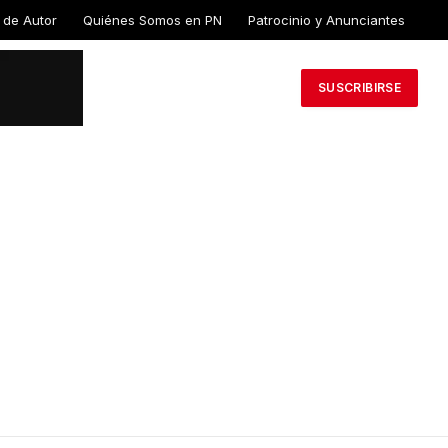
 de
Quiénes Somos en
Patrocinio y
PN
Anunciantes
SUSCRIBIRSE