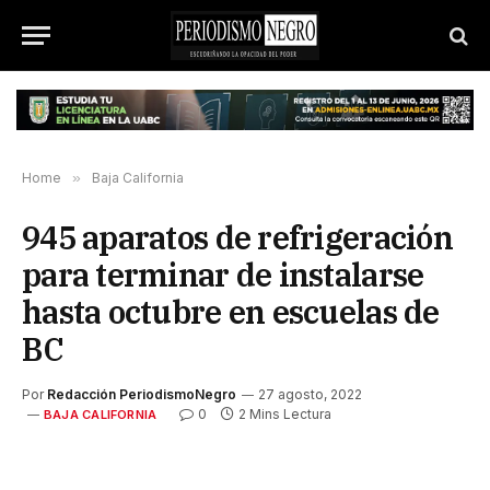
Home
»
Baja California
945 aparatos de refrigeración
para terminar de instalarse
hasta octubre en escuelas de
BC
Por
Redacción PeriodismoNegro
27 agosto, 2022
0
2 Mins Lectura
BAJA CALIFORNIA