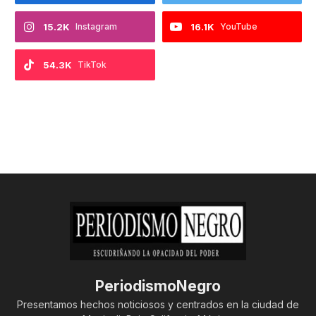
15.2K
Instagram
16.1K
YouTube
54.3K
TikTok
PeriodismoNegro
Presentamos hechos noticiosos y centrados en la ciudad de