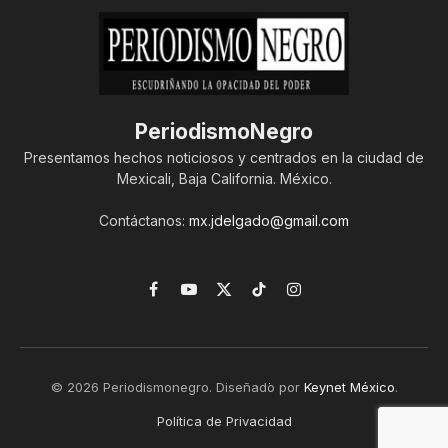
PeriodismoNegro
Presentamos hechos noticiosos y centrados en la ciudad de
Mexicali, Baja California. México.
Contáctanos:
mx.jdelgado@gmail.com
Facebook
YouTube
X
TikTok
Instagram
(Twitter)
© 2026 Periodismonegro. Diseñado por
Keynet México
.
Política de Privacidad