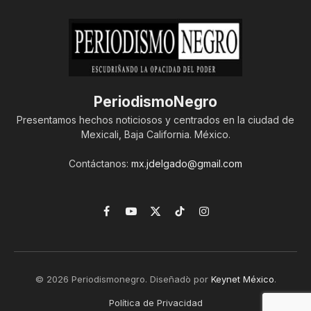
PeriodismoNegro
Presentamos hechos noticiosos y centrados en la ciudad de
Mexicali, Baja California. México.
Contáctanos:
mx.jdelgado@gmail.com
Facebook
YouTube
X
TikTok
Instagram
(Twitter)
© 2026 Periodismonegro. Diseñado por
Keynet México
.
Política de Privacidad