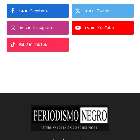
58K
Facebook
3.4K
Twitter
15.2K
Instagram
16.1K
YouTube
54.3K
TikTok