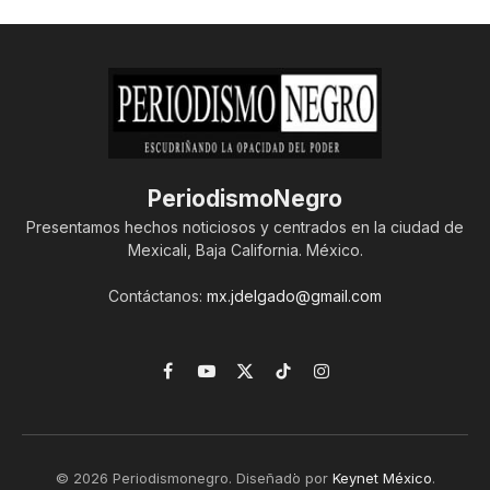
PeriodismoNegro
Presentamos hechos noticiosos y centrados en la ciudad de
Mexicali, Baja California. México.
Contáctanos:
mx.jdelgado@gmail.com
Facebook
YouTube
X
TikTok
Instagram
(Twitter)
© 2026 Periodismonegro. Diseñado por
Keynet México
.