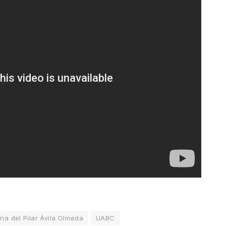
na del Pilar Ávila Olmeda
UABC