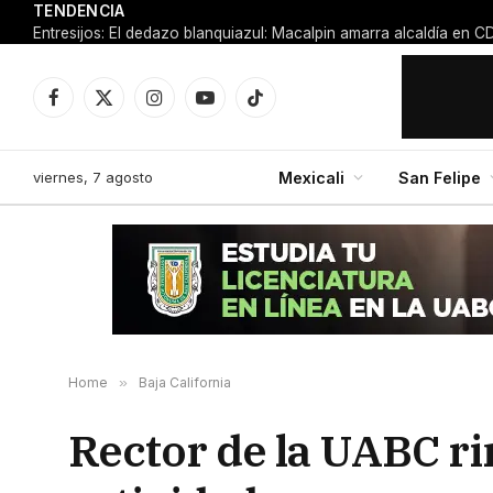
TENDENCIA
Facebook
X
Instagram
YouTube
TikTok
(Twitter)
viernes, 7 agosto
Mexicali
San Felipe
Home
»
Baja California
Rector de la UABC r