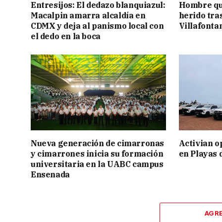
Entresijos: El dedazo blanquiazul:
Hombre qu
Macalpin amarra alcaldía en
herido tra
CDMX y deja al panismo local con
Villafonta
el dedo en la boca
Nueva generación de cimarronas
Activian o
y cimarrones inicia su formación
en Playas 
universitaria en la UABC campus
Ensenada
AGR