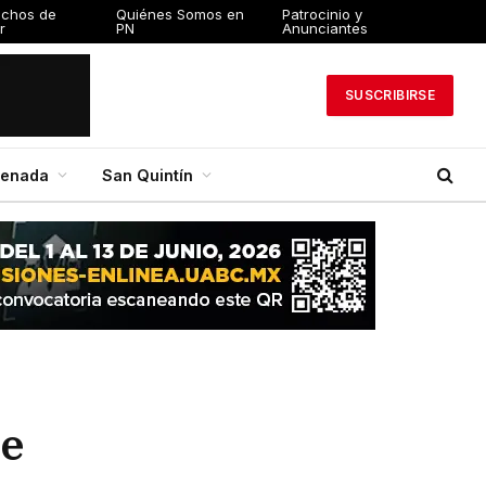
echos de
Quiénes Somos en
Patrocinio y
r
PN
Anunciantes
SUSCRIBIRSE
senada
San Quintín
de