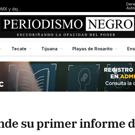
Der
Auto
Entresijos: El dedazo blanquiazul: Macalpin amarra alcaldía en CDMX y deja al panismo local con el dedo en la boca
Tecate
Tijuana
Playas de Rosarito
En
inde su primer informe 