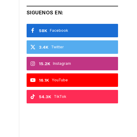
SIGUENOS EN:
58K
Facebook
3.4K
Twitter
15.2K
Instagram
16.1K
YouTube
54.3K
TikTok