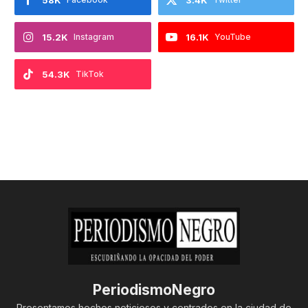
15.2K
Instagram
16.1K
YouTube
54.3K
TikTok
PeriodismoNegro
Presentamos hechos noticiosos y centrados en la ciudad de