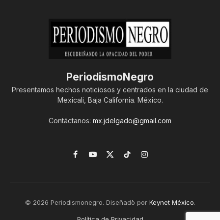
PeriodismoNegro
Presentamos hechos noticiosos y centrados en la ciudad de
Mexicali, Baja California. México.
Contáctanos:
mx.jdelgado@gmail.com
Facebook
YouTube
X
TikTok
Instagram
(Twitter)
© 2026 Periodismonegro. Diseñado por
Keynet México
.
Política de Privacidad