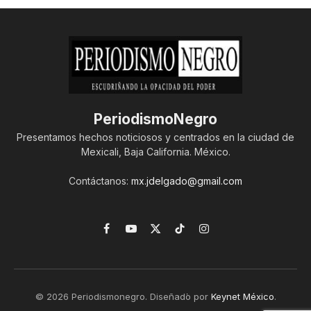
PeriodismoNegro
Presentamos hechos noticiosos y centrados en la ciudad de
Mexicali, Baja California. México.
Contáctanos:
mx.jdelgado@gmail.com
Facebook
YouTube
X
TikTok
Instagram
(Twitter)
© 2026 Periodismonegro. Diseñado por
Keynet México
.