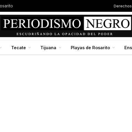
Derechos
Autor
Baja California en jornada nacional de reforestación, impulsada por la presidenta Claudia Scheinbaum
Tecate
Tijuana
Playas de Rosarito
En