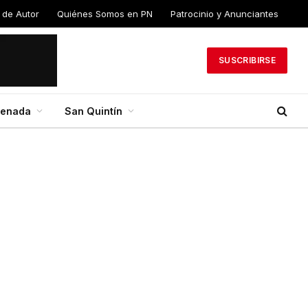
 de
Quiénes Somos en
Patrocinio y
PN
Anunciantes
SUSCRIBIRSE
senada
San Quintín