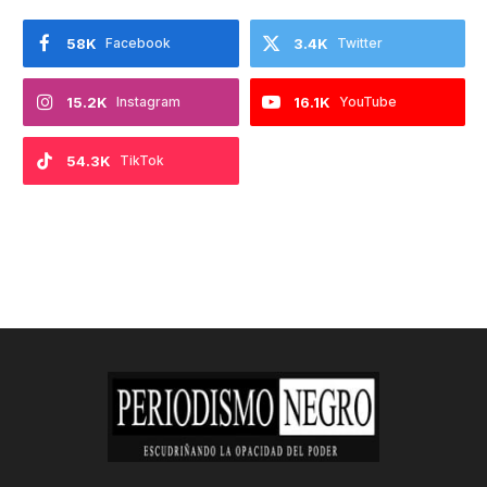
58K
Facebook
3.4K
Twitter
15.2K
Instagram
16.1K
YouTube
54.3K
TikTok