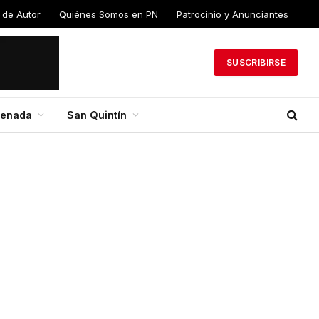
 de Autor
Quiénes Somos en PN
Patrocinio y Anunciantes
SUSCRIBIRSE
senada
San Quintín