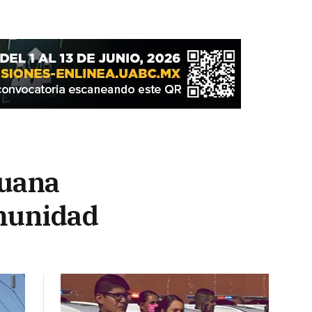
juana
omunidad