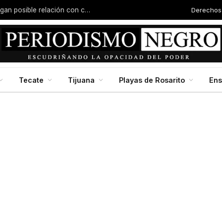
Derechos
Joven es asesinado en Valle San Pedro; investigan posible relación con carreras clandestinas
Tecate
Tijuana
Playas de Rosarito
En