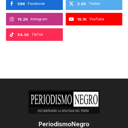
58K
Facebook
3.4K
Twitter
15.2K
Instagram
16.1K
YouTube
54.3K
TikTok
PeriodismoNegro