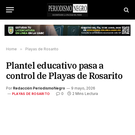
Home
»
Playas de Rosarito
Plantel educativo pasa a
control de Playas de Rosarito
Por
Redacción PeriodismoNegro
9 mayo, 2026
0
2 Mins Lectura
PLAYAS DE ROSARITO