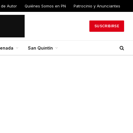
 de Autor
Quiénes Somos en PN
Patrocinio y Anunciantes
SUSCRIBIRSE
senada
San Quintín