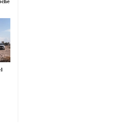
oche
el