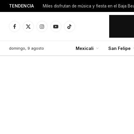
TENDENCIA
Miles disfrutan de música y fiesta en el Baja B
Facebook
X
Instagram
YouTube
TikTok
(Twitter)
domingo, 9 agosto
Mexicali
San Felipe