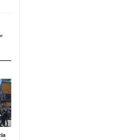
de
cia