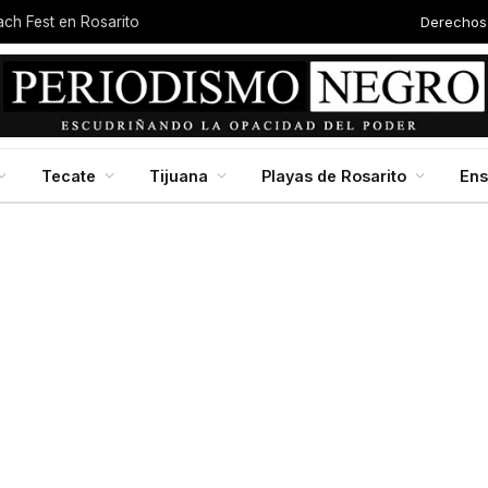
Derechos
each Fest en Rosarito
Tecate
Tijuana
Playas de Rosarito
En