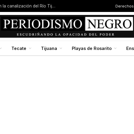
Derechos
Localizan a mujer sin vida y con quemaduras en la canalización del Río Tijuana
Tecate
Tijuana
Playas de Rosarito
En