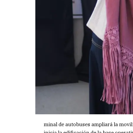
minal de autobuses ampliará la movil
inicia la edificación de la base operati