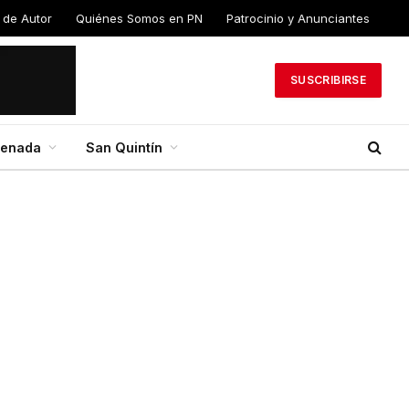
 de Autor
Quiénes Somos en PN
Patrocinio y Anunciantes
SUSCRIBIRSE
senada
San Quintín