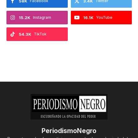
58K
Facebook
3.4K
Twitter
15.2K
Instagram
16.1K
YouTube
54.3K
TikTok
PeriodismoNegro