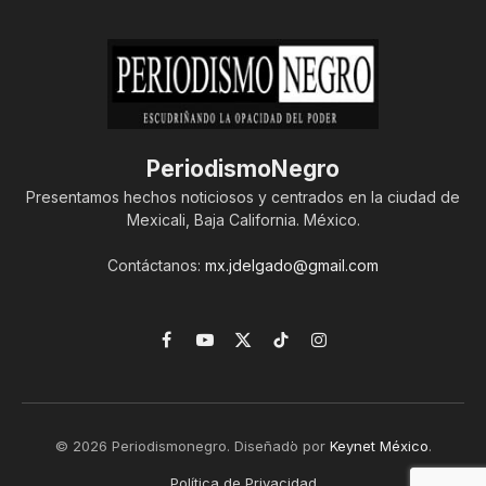
PeriodismoNegro
Presentamos hechos noticiosos y centrados en la ciudad de
Mexicali, Baja California. México.
Contáctanos:
mx.jdelgado@gmail.com
Facebook
YouTube
X
TikTok
Instagram
(Twitter)
© 2026 Periodismonegro. Diseñado por
Keynet México
.
Política de Privacidad