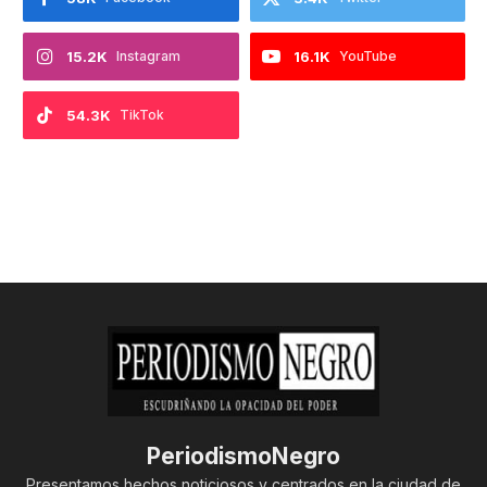
15.2K
Instagram
16.1K
YouTube
54.3K
TikTok
PeriodismoNegro
Presentamos hechos noticiosos y centrados en la ciudad de