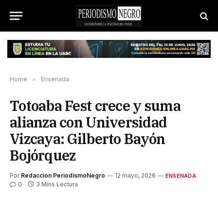
Home
»
Ensenada
Totoaba Fest crece y suma
alianza con Universidad
Vizcaya: Gilberto Bayón
Bojórquez
Por
Redacción PeriodismoNegro
12 mayo, 2026
ENSENADA
0
3 Mins Lectura