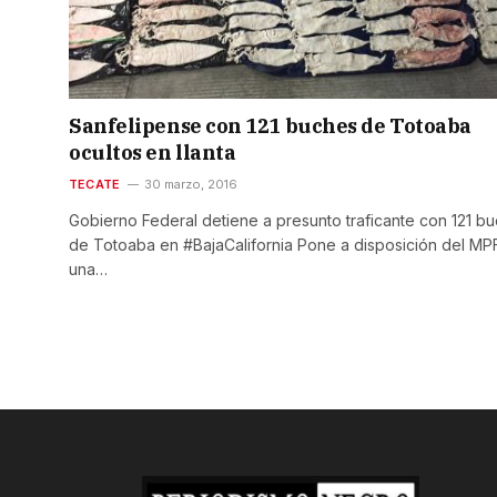
Sanfelipense con 121 buches de Totoaba
ocultos en llanta
TECATE
30 marzo, 2016
Gobierno Federal detiene a presunto traficante con 121 b
de Totoaba en ‪#‎BajaCalifornia‬ Pone a disposición del MP
una…