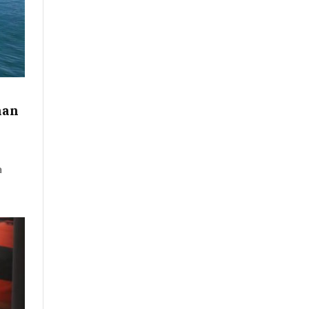
nan
a