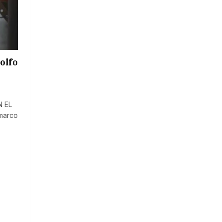
olfo
N EL
 marco