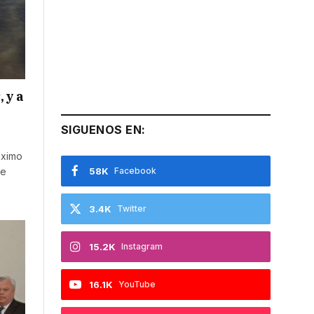
 y a
SIGUENOS EN:
óximo
 e
58K
Facebook
3.4K
Twitter
15.2K
Instagram
16.1K
YouTube