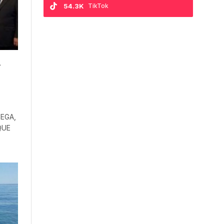
54.3K
TikTok
n
EGA,
QUE