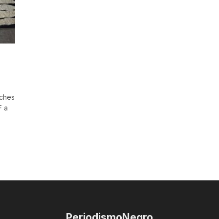
uches
F a
PeriodismoNegro