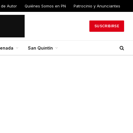
 de Autor
Quiénes Somos en PN
Patrocinio y Anunciantes
SUSCRIBIRSE
senada
San Quintín