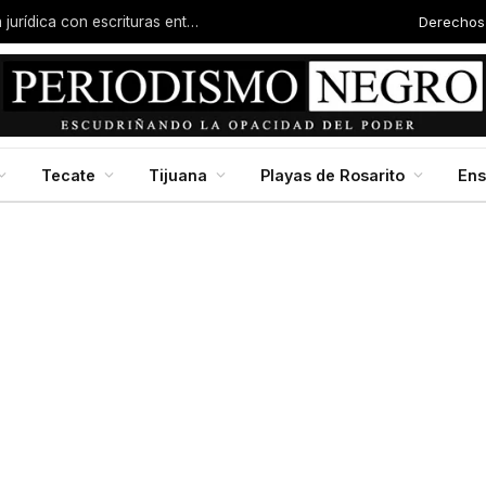
Derechos
Familias de la colonia Progreso reciben certeza jurídica con escrituras entregadas por Dip. Molina
Tecate
Tijuana
Playas de Rosarito
En