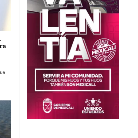
a
ara
que