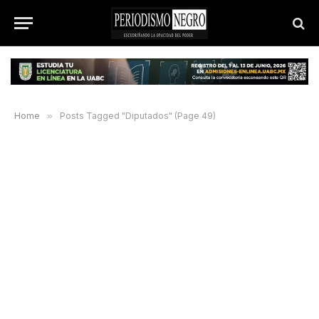
Home
»
Posts Tagged "Diputados" (Page 49)