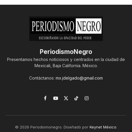
PeriodismoNegro
Presentamos hechos noticiosos y centrados en la ciudad de
Mexicali, Baja California. México.
Contáctanos:
mx.jdelgado@gmail.com
Facebook
YouTube
X
TikTok
Instagram
(Twitter)
© 2026 Periodismonegro. Diseñado por
Keynet México
.