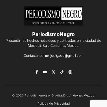
PeriodismoNegro
Presentamos hechos noticiosos y centrados en la ciudad de
Mexicali, Baja California. México.
Contáctanos:
mx.jdelgado@gmail.com
Facebook
YouTube
X
TikTok
Instagram
(Twitter)
© 2026 Periodismonegro. Diseñado por
Keynet México
.
Política de Privacidad