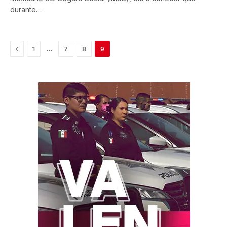
durante…
Previous
…
1
7
8
9