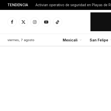
TENDENCIA
Activian operativo de seguridad en Playas de R
Facebook
X
Instagram
YouTube
TikTok
(Twitter)
viernes, 7 agosto
Mexicali
San Felipe