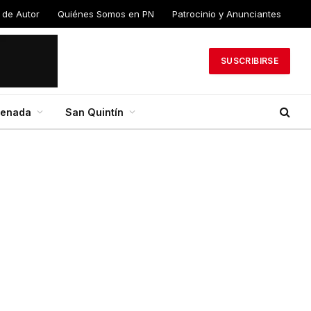
 de Autor
Quiénes Somos en PN
Patrocinio y Anunciantes
SUSCRIBIRSE
senada
San Quintín