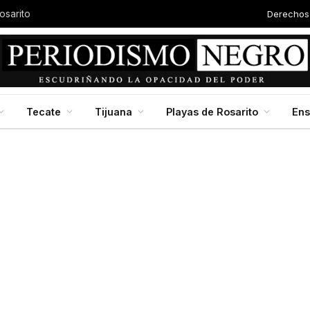
Derechos
osarito
Tecate
Tijuana
Playas de Rosarito
En